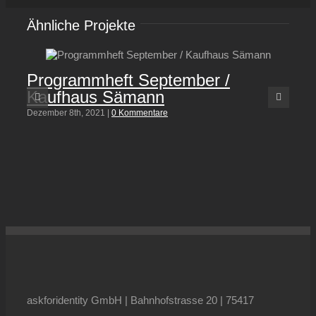
Ähnliche Projekte
Programmheft September /
Eti
Kaufhaus Sämann
Sc
Dezember 8th, 2021
|
0 Kommentare
April
askforidentity GmbH | Bahnhofstrasse 20 | 75417