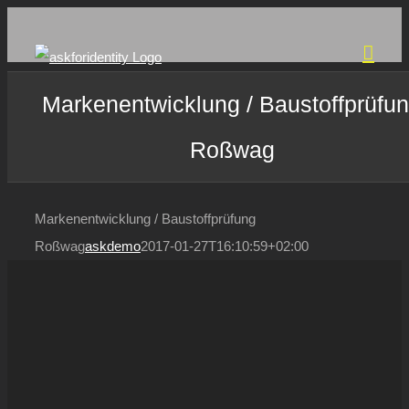
Zum
Inhalt
springen
Markenentwicklung / Baustoffprüfu
Roßwag
Markenentwicklung / Baustoffprüfung
Roßwag
askdemo
2017-01-27T16:10:59+02:00